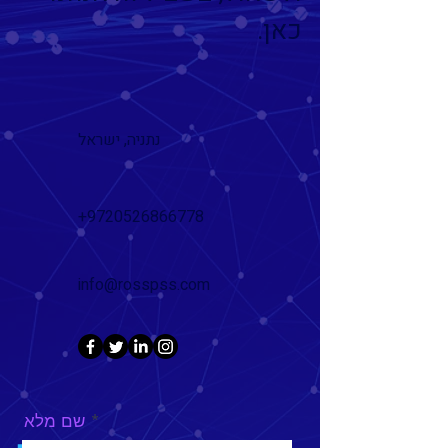
כאן.
נתניה, ישראל
+9720526866778
info@rosspss.com
שם מלא