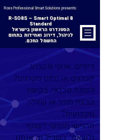
Ross Professional Smart Solutions presents:
R-SO8S – Smart Optimal 8
Standard
הסטנדרט הראשון בישראל
לניהול, דירוג ואחידות בתחום
החשמל החכם.
דיירים, אנשי מקצוע,
קבלנים או סתם סקרנים?
הזמנת טכנאי, בקשת
הצעת מחיר או שאלה
מקצועית?
תרגישו חופשי לשתף
ולשאול, בשביל זה אנחנו